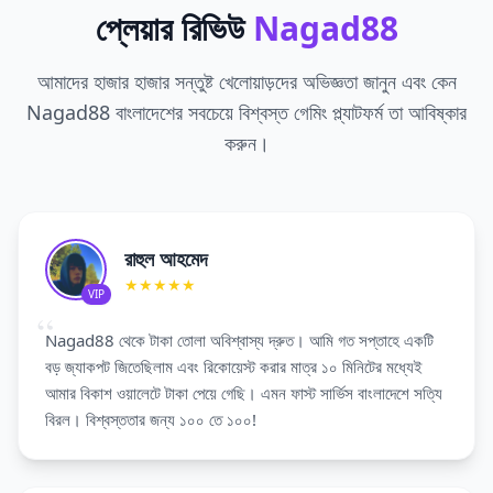
প্লেয়ার রিভিউ
Nagad88
আমাদের হাজার হাজার সন্তুষ্ট খেলোয়াড়দের অভিজ্ঞতা জানুন এবং কেন
Nagad88 বাংলাদেশের সবচেয়ে বিশ্বস্ত গেমিং প্ল্যাটফর্ম তা আবিষ্কার
করুন।
রাহুল আহমেদ
★★★★★
VIP
“
Nagad88 থেকে টাকা তোলা অবিশ্বাস্য দ্রুত। আমি গত সপ্তাহে একটি
বড় জ্যাকপট জিতেছিলাম এবং রিকোয়েস্ট করার মাত্র ১০ মিনিটের মধ্যেই
আমার বিকাশ ওয়ালেটে টাকা পেয়ে গেছি। এমন ফাস্ট সার্ভিস বাংলাদেশে সত্যি
বিরল। বিশ্বস্ততার জন্য ১০০ তে ১০০!