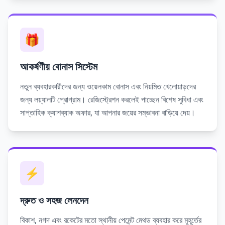
🎁
আকর্ষণীয় বোনাস সিস্টেম
নতুন ব্যবহারকারীদের জন্য ওয়েলকাম বোনাস এবং নিয়মিত খেলোয়াড়দের
জন্য লয়্যালটি প্রোগ্রাম। রেজিস্ট্রেশন করলেই পাচ্ছেন বিশেষ সুবিধা এবং
সাপ্তাহিক ক্যাশব্যাক অফার, যা আপনার জয়ের সম্ভাবনা বাড়িয়ে দেয়।
⚡
দ্রুত ও সহজ লেনদেন
বিকাশ, নগদ এবং রকেটের মতো স্থানীয় পেমেন্ট মেথড ব্যবহার করে মুহূর্তের