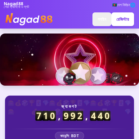
Nagad88
🌐
🇧🇩
দেশ নির্বাচন
সেরা ক্যাসিনো ও স্লট
লগইন
রেজিস্টার
29/06/2026 মল*** উত্তোলন সফল 8,900 BDT ✅
29/06/2026 ধর*** জিতেছেন 26,000 BDT 💰
🎰
💰
🎲
🏆
🃏
💎
🎰
💰
🎲
🏆
🃏
💎
🎰
💰
🎲
🏆
🃏
💎
জ্যাকপট
29/06/2026 তপ*** বোনাস পেয়েছেন 1,400 BDT ✨
🎰
💰
🎲
🏆
🃏
💎
7
1
1
,
0
2
5
,
1
1
6
29/06/2026 রহ*** রিবেট পেয়েছেন 350 BDT 💵
29/06/2026 রহম*** জ্যাকপট জিতেছেন 109,000 BDT 🎰
29/06/2026 মল্*** বোনাস পেয়েছেন 1,550 BDT 🎁
কারেন্সি: BDT
29/06/2026 তপা*** উত্তোলন সফল 15,600 BDT 🏦