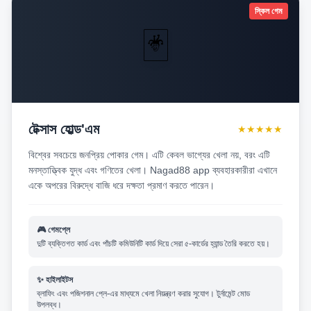
স্কিল গেম
🃏
টেক্সাস হোল্ড'এম
★★★★★
বিশ্বের সবচেয়ে জনপ্রিয় পোকার গেম। এটি কেবল ভাগ্যের খেলা নয়, বরং এটি
মনস্তাত্ত্বিক যুদ্ধ এবং গণিতের খেলা। Nagad88 app ব্যবহারকারীরা এখানে
একে অপরের বিরুদ্ধে বাজি ধরে দক্ষতা প্রমাণ করতে পারেন।
🎮 গেমপ্লে
দুটি ব্যক্তিগত কার্ড এবং পাঁচটি কমিউনিটি কার্ড দিয়ে সেরা ৫-কার্ডের হ্যান্ড তৈরি করতে হয়।
✨ হাইলাইটস
ব্লাফিং এবং পজিশনাল প্লে-এর মাধ্যমে খেলা নিয়ন্ত্রণ করার সুযোগ। টুর্নামেন্ট মোড
উপলব্ধ।