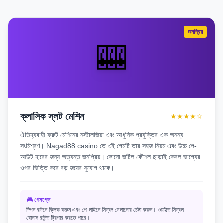
জনপ্রিয়
🎰
ক্লাসিক স্লট মেশিন
★★★★☆
ঐতিহ্যবাহী ফ্রুট মেশিনের নস্টালজিয়া এবং আধুনিক প্রযুক্তির এক অনন্য
সংমিশ্রণ। Nagad88 casino তে এই গেমটি তার সহজ নিয়ম এবং উচ্চ পে-
আউট হারের জন্য অত্যন্ত জনপ্রিয়। কোনো জটিল কৌশল ছাড়াই কেবল ভাগ্যের
ওপর ভিত্তি করে বড় জয়ের সুযোগ থাকে।
🎮 গেমপ্লে
স্পিন বাটনে ক্লিক করুন এবং পে-লাইনে সিম্বল মেলানোর চেষ্টা করুন। ওয়াইল্ড সিম্বল
বোনাস রাউন্ড ট্রিগার করতে পারে।