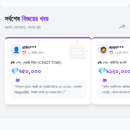
সর্বশেষ
বিজয়ের খবর
আসল খেলোয়াড়, আসল জয়
🎰
রাকিব***
জামাল***
👤
🧔
⏰ ২৫ মিনিট আগে
⏰ ১ ঘণ্টা আগে
🎮 গেম: ক্রেজি টাইম (CRAZY TIME)
🎮 গেম: লাইটনিং রুলেট
💎
৳৫০,০০০
💎
৳১২০,০০
"বিশ্বাস করতে পারছি না! ক্রেজি টাইমে এত বড় জয়। ধন্যবাদ
"লাইভ ক্যাসিনোর অভিজ্ঞত
Nagad88, টাকাটা আমার খুব দরকার ছিল।"
পেয়েছি, কোনো ঝামেলা ছা