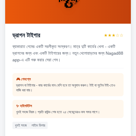
ড্রাগন টাইগার
★★★☆☆
ব্যাকারাত গেমের একটি সরলীকৃত সংস্করণ। মাত্র দুটি কার্ডের খেলা - একটি
ড্রাগনের জন্য এবং একটি টাইগারের জন্য। নতুন খেলোয়াড়দের জন্য Nagad88
app-এ এটি শুরু করার সেরা গেম।
🎮 গেমপ্লে
ড্রাগন বা টাইগার - কার কার্ডের মান বেশি হবে তা অনুমান করুন। টাই বা সুটেড টাই-তেও
বাজি ধরা যায়।
✨ হাইলাইটস
খুবই সহজ নিয়ম। প্রতি রাউন্ড শেষ হতে ২৫ সেকেন্ডেরও কম সময় লাগে।
খুবই সহজ
লাইভ ডিলার