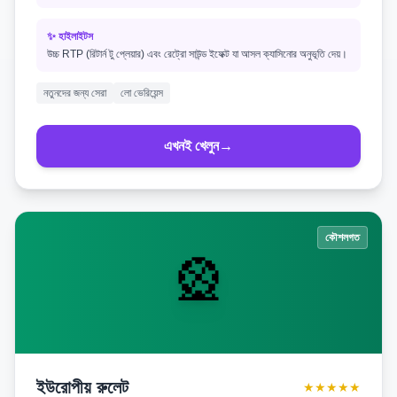
✨ হাইলাইটস
উচ্চ RTP (রিটার্ন টু প্লেয়ার) এবং রেট্রো সাউন্ড ইফেক্ট যা আসল ক্যাসিনোর অনুভূতি দেয়।
নতুনদের জন্য সেরা
লো ভেরিয়েন্স
এখনই খেলুন
→
কৌশলগত
🎡
ইউরোপীয় রুলেট
★★★★★