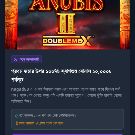
নতুন ব্যবহারকারী
প্রথম জমার উপর ১০০% স্বাগতম বোনাস ১০,০০০৳
পর্যন্ত
nagad88 এ এখনই নিবন্ধন করুন এবং আপনার প্রথম জমার সাথে দ্বিগুণ অর্থ
পান। স্লট গেম খেলার জন্য এটি একটি দুর্দান্ত সুযোগ। কোনো ঝুঁকি ছাড়াই গেমের
অভিজ্ঞতা নিন।
শর্ত: ন্যূনতম ৫০০৳ জমা এবং ফোন ভেরিফিকেশন।
সময়: অফারটি ২৪ ঘন্টার মধ্যে শেষ হবে!