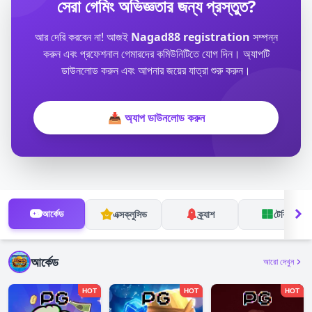
সেরা গেমিং অভিজ্ঞতার জন্য প্রস্তুত?
আর দেরি করবেন না! আজই
Nagad88 registration
সম্পন্ন
করুন এবং প্রফেশনাল গেমারদের কমিউনিটিতে যোগ দিন। অ্যাপটি
ডাউনলোড করুন এবং আপনার জয়ের যাত্রা শুরু করুন।
📥 অ্যাপ ডাউনলোড করুন
আর্কেড
এক্সক্লুসিভ
ক্র্যাশ
টেবিল
আর্কেড
আরো দেখুন
HOT
HOT
HOT