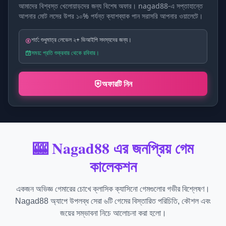
আমাদের বিশ্বস্ত খেলোয়াড়দের জন্য বিশেষ অফার। nagad88-এ সপ্তাহান্তে
আপনার মোট লসের উপর ১০% পর্যন্ত ক্যাশব্যাক পান সরাসরি আপনার ওয়ালেটে।
শর্ত: শুধুমাত্র লেভেল ২+ ভিআইপি সদস্যদের জন্য।
সময়: প্রতি শুক্রবার থেকে রবিবার।
অফারটি নিন
🎰 Nagad88 এর জনপ্রিয় গেম
কালেকশন
একজন অভিজ্ঞ গেমারের চোখে ক্লাসিক ক্যাসিনো গেমগুলোর গভীর বিশ্লেষণ।
Nagad88 অ্যাপে উপলব্ধ সেরা ৬টি গেমের বিস্তারিত পরিচিতি, কৌশল এবং
জয়ের সম্ভাবনা নিচে আলোচনা করা হলো।