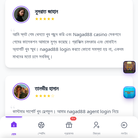
নুসরাত জাহান
★★★★★
“
আমি স্লট গেম খেলতে খুব পছন্দ করি এবং Nagad88 casino সেকশনে
গেমের কালেকশন আমাকে মুগ্ধ করেছে। গ্রাফিক্স চমৎকার এবং মোবাইল
অ্যাপটি খুব স্মুথ। nagad88 login করতে কোনো সমস্যা হয় না, একদম
মাখনের মতো চলে সবকিছু।
তানভীর হাসান
★★★★☆
“
কাস্টমার সাপোর্ট খুব হেল্পফুল। আমার nagad88 agent login নিয়ে
একটু সমস্যা ছিল, লাইভ চ্যাটে যোগাযোগ করার পর তারা ২ মিনিটের মধ্যে
Hot
সেটা সমাধান করে দিয়েছে। তাদের পেশাদারিত্ব এবং দ্রুত রেসপন্স সত্যিই
প্রশংসনীয়।
স্পোর্টস
প্রমোশন
নিবন্ধন
লগইন
হোম