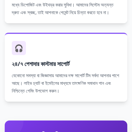
মধ্যে ডিপোজিট এবং উইথড্র করার সুবিধা। আমাদের সিস্টেম অত্যন্ত
দ্রুত এবং স্বচ্ছ, তাই আপনাকে পেমেন্ট নিয়ে চিন্তা করতে হবে না।
🎧
২৪/৭ পেশাদার কাস্টমার সাপোর্ট
যেকোনো সমস্যা বা জিজ্ঞাসায় আমাদের দক্ষ সাপোর্ট টিম সর্বদা আপনার পাশে
আছে। লাইভ চ্যাট বা ইমেইলের মাধ্যমে তাৎক্ষণিক সমাধান পান এবং
নিশ্চিন্তে গেমিং উপভোগ করুন।