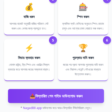
💰
🎰
বাজি ধরুন
স্পিন করুন
আপনার বাজেট অনুযায়ী বাজির পরিমাণ সেট
ক্লাসিক স্লট মেশিনের অনুভবে স্পিন বোতাম
করুন এবং খেলার জন্য প্রস্তুত হন।
চাপুন এবং ভাগ্যের চাকা ঘোরাতে শুরু করুন।
5
6
⚡
🏆
ফিচার ব্যবহার করুন
পুরস্কার দাবি করুন
বোনাস রাউন্ড, ফ্রি স্পিন এবং ওয়াইল্ড সিম্বল
জয়ের পর দ্রুত আপনার পুরস্কার দাবি করুন
ব্যবহার করে আপনার জয়ের সম্ভাবনা বাড়ান।
এবং নিরাপদ পেমেন্ট গেটওয়ের মাধ্যমে
উত্তোলন করুন।
📥
বিস্তারিত গেম গাইড ডাউনলোড করুন
*
Nagad88 app
ডাউনলোড করে আরও বিস্তারিত টিউটোরিয়াল দেখুন।