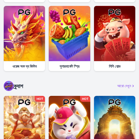
ওয়েজ অফ দ্য কিলিন
সুপারমার্কেট স্প্রি
পিগি গোল্ড
ক্র্যাশ
আরো দেখুন
HOT
HOT