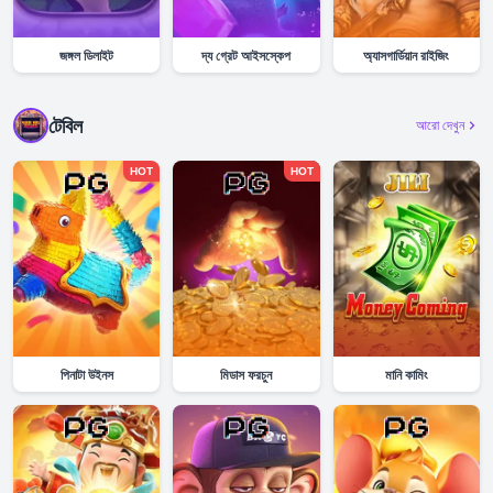
জঙ্গল ডিলাইট
দ্য গ্রেট আইসস্কেপ
অ্যাসগার্ডিয়ান রাইজিং
টেবিল
আরো দেখুন
HOT
HOT
পিনাটা উইনস
মিডাস ফরচুন
মানি কামিং