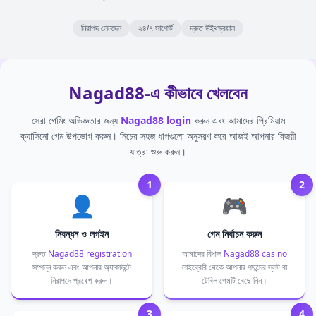
নিরাপদ লেনদেন
২৪/৭ সাপোর্ট
দ্রুত উইথড্রয়াল
Nagad88-এ কীভাবে খেলবেন
সেরা গেমিং অভিজ্ঞতার জন্য
Nagad88 login
করুন এবং আমাদের প্রিমিয়াম
ক্যাসিনো গেম উপভোগ করুন। নিচের সহজ ধাপগুলো অনুসরণ করে আজই আপনার বিজয়ী
যাত্রা শুরু করুন।
1
2
👤
🎮
নিবন্ধন ও লগইন
গেম নির্বাচন করুন
দ্রুত
Nagad88 registration
আমাদের বিশাল
Nagad88 casino
সম্পন্ন করুন এবং আপনার অ্যাকাউন্টে
লাইব্রেরি থেকে আপনার পছন্দের স্লট বা
নিরাপদে প্রবেশ করুন।
টেবিল গেমটি বেছে নিন।
3
4