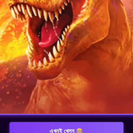
এখনই খেলুন 🎰