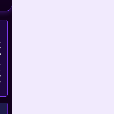
ন
ি
p
ণ
ো
ং
র
র