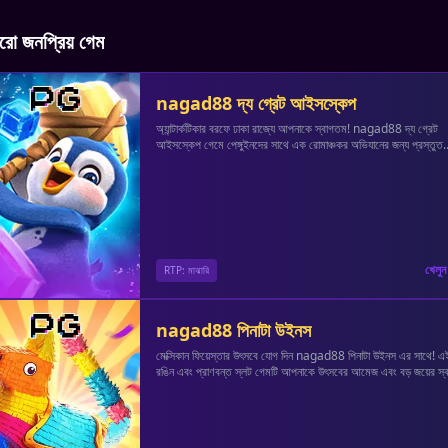
ো জনপ্রিয় গেম
nagad88 দ্য গ্রেট আইসস্কেপ
অ্যান্টার্কটিকার বরফে ঢাকা রাজ্যে আপনাকে স্বাগতম! nagad88 দ্য গ্রেট
আইসস্কেপ গেমে পেঙ্গুইনদের সাথে এক রোমাঞ্চকর অভিযানের জন্য প্রস্তুত
হন।
খেলু
RTP: মাঝারি
nagad88 পিনাটা উইনস
মেক্সিকান ফিয়েস্তার উৎসবে যোগ দিন nagad88 পিনাটা উইনস এর সাথে! এ
রঙিন এবং প্রাণবন্ত স্লট গেমটি আপনাকে উৎসবের আমেজ এবং বড় জয়ের স্ব
এনে দেবে।