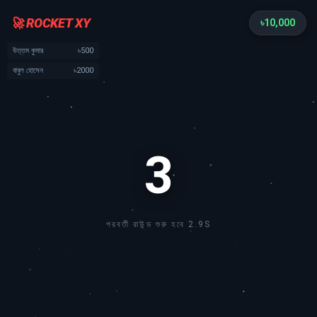
🚀 ROCKET XY
৳
10,000
উত্তম কুমার
৳500
বাবুল হোসেন
৳2000
3
পরবর্তী রাউন্ড শুরু হবে 2.8S